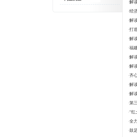
解
·
经
·
解
·
打
·
解
·
福
·
解
·
解
·
齐
·
解
·
解
·
第
·
“红
·
全
·
鼓
·