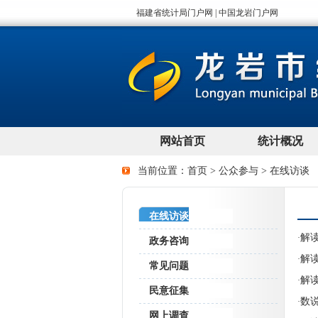
当前位置：
首页
>
公众参与
>
在线访谈
在线访谈
解
·
政务咨询
解读
·
常见问题
解
·
民意征集
数
·
网上调查