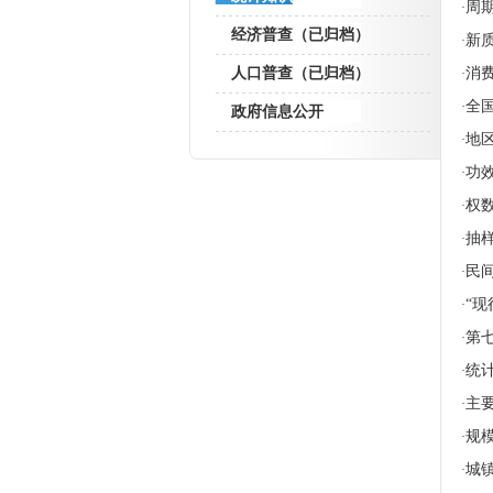
周
·
经济普查（已归档）
新
·
人口普查（已归档）
消
·
全
·
政府信息公开
地
·
功
·
权
·
抽
·
民
·
“现
·
第
·
统
·
主
·
规
·
城
·