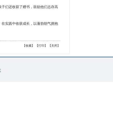
孩子们还收获了赠书，鼓励他们志存高
，在实践中收获成长，以蓬勃朝气拥抱
【
收藏
】 【
打印
】 【
关闭
】