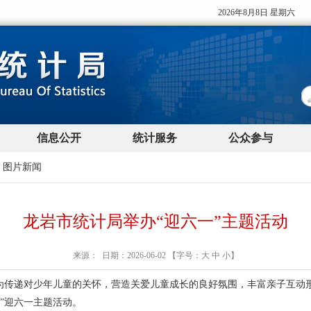
>
图片新闻
龙岩市统计局举办“迎六一”主题活动
来源： 日期：2026-06-02 【字号：
大
中
小
】
，为传递对少年儿童的关怀，营造关爱儿童成长的良好氛围，丰富亲子互动
”迎六一主题活动。