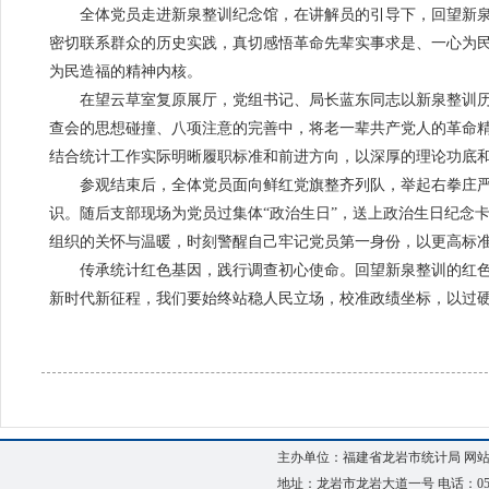
全体党员走进新泉整训纪念馆，在讲解员的引导下，回望新泉
密切联系群众的历史实践，真切感悟革命先辈实事求是、一心为
为民造福的精神内核。
在望云草室复原展厅，党组书记、局长蓝东同志以新泉整训历
查会的思想碰撞、八项注意的完善中，将老一辈共产党人的革命精
结合统计工作实际明晰履职标准和前进方向，以深厚的理论功底
参观结束后，全体党员面向鲜红党旗整齐列队，举起右拳庄严
识。随后支部现场为党员过集体“政治生日”，送上政治生日纪念
组织的关怀与温暖，时刻警醒自己牢记党员第一身份，以更高标
传承统计红色基因，践行调查初心使命。回望新泉整训的红色
新时代新征程，我们要始终站稳人民立场，校准政绩坐标，以过