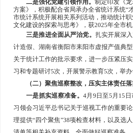
二是强化党建引领
作用
。
制定印发《龙
方案》，积极配合省局承办全省统计系统“
市统计系统开展
相关系列
活动，推动统计职
文化建设的探索与思考》，获
2025
年全市机
三
是推进
全面从严治党。
扎实开展深入
计造假
、
湖南省衡阳市耒阳市虚报产值
典型
关于统计工作的批示
要求
，
进一步压紧压实
习和
专题研讨
5
次，开展
警示教育
5
次，举办
（二）聚焦巡察整改，
压实
主体责任落
一是
抓实
巡察准备。
4
月
9
日至
5
月
15
日
习领会习近平总书记关于巡视工作的重要论
理提供“四个聚焦”
38
项检
查材料，以及选人
清单等相关补充资料，全面做好巡察准备。