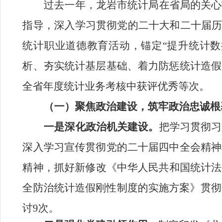
过去一年，
龙岩市统计局
在省
局
的关心
指导，深入学习贯彻党的二十大和二十届历
统计职业道德教育活动，锚定“提升统计数
析、夯实统计基层基础、着力防惩统计造假
全省
年度统计业务考核
中
获评
优秀等次
。
（一）
聚焦
政治建设
，筑牢政治忠诚
根
一是深化政治机关建设。
把学习贯彻习
深入学习宣传贯彻党的二十届四中全会精神
精神，
抓好新修改《中华人民共和国统计法
全防治统计造假刚性制度的实施方案
》
贯彻
讨
9
次。