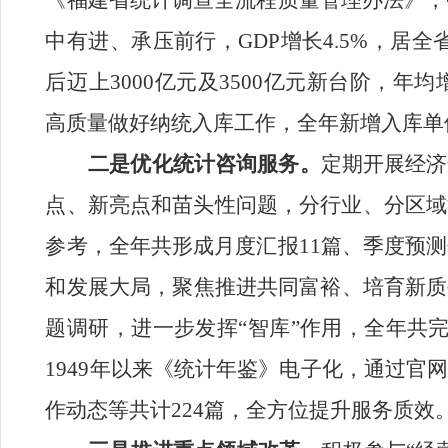
《福建省统计调查全流程质量管理办法》，
中有进、承压前行，
GDP
增长
4.5%
，居全
后迈上
3000
亿元及
3500
亿元新台阶，年均
高质量做好纳统入库工作，全年新增入库单
二是
优化
统计咨询服务。
定期开展经济
点、新亮点和苗头性问题，分行业、分区域
参考，全年共形成月度汇报
11
篇、季度预测
和发展大局
，
聚焦推进共同富裕、培育新质
题调研，进一步发挥
“智库”
作用
，
全年共
1949
年以来《统计年鉴》电子化
，
通过官
作动态等共计
224
篇
，全方位
提升服务质效