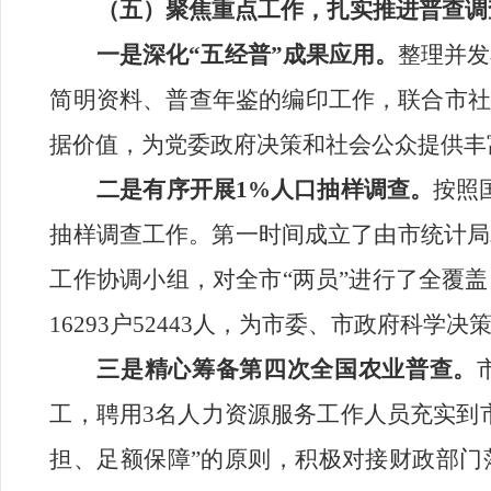
（五）聚焦重点工作，扎实推进普查
调
一是
深化“五经普”成果
应用。
整理并发
简明资料、普查年鉴
的
编印工作，联合市
据价值，为党委政府决策和社会公众提供丰
二是有序
开展
1%
人口抽样调查。
按照
抽样调查工作。
第一时间成立了由市统计局
工作
协调
小组
，
对全市“两员”进行了全覆
16293
户
52443
人
，为市委、市政府科学决
三是精心
筹备第四次全国农业普查。
工，聘用
3
名人力资源服务工作人员充实到
担、足额保障”的原则，积极对接财政部门