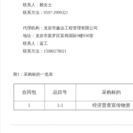
联系人：赖女士
联系方法：
0597-2999321
代理机构：龙岩市鑫达工程管理有限公司
地址：
龙岩市新罗区富商国际
9
楼
930
室
联系人：蓝工
联系方法：
15080278021
附
1
：采购标的一览表
合同包
品目号
采购标的
1
1-1
经济普查宣传物资