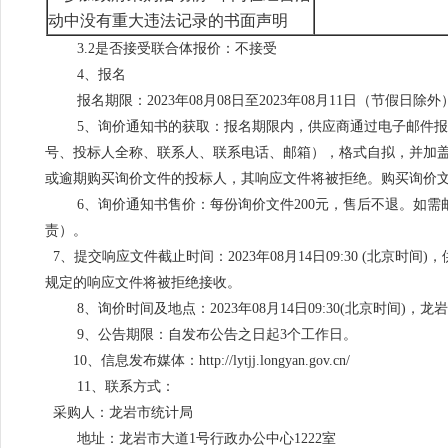
动中没有重大违法记录的书面声明
3.2
是否接受联合体报价：不接受
4
、报名
报名期限：
2023
年
08
月
08
日至
2023
年
08
月
11
日（节假日除外
5
、询价通知书的获取：报名期限内，供应商通过电子邮件
号、投标人全称、联系人、联系电话、邮箱），格式自拟，并加
或逾期购买询价文件的投标人，其响应文件将被拒绝。购买询价
6
、询价通知书售价：每份询价文件
200
元，售后不退。如需
责）。
7
、提交响应文件截止时间：
2023
年
08
月
14
日
09:30 (
北京时间
)
，
规定的响应文件将被拒绝接收。
8
、询价时间及地点：
2023
年
08
月
14
日
09:30(
北京时间
)
，龙
9
、公告期限：
自发布公告之日起
3
个工作日。
10
、
信息发布媒体：
http://lytjj.longyan.gov.cn/
11
、联系方式：
采购人：龙岩市统计局
地址：龙岩市大道
1
号行政办公中心
1222
室