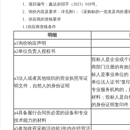
1
、项目编号：鑫达岩招字（
2023
）
018
号。
2
、询价内容及要求：详见附
1
：《采购标的一览表及询价通
1
、供应商的资格要求
1.1
供应商资格条件
明细
a1
询价响应声明
a2
单位负责人授权书
投标人是企业或个
商部门注册的有效
标人是事业单位的
a3
法人或者其他组织的营业执照等证
单位法人证书
”
复
明文件，自然人的身份证明
专业服务机构的，
材料；投标人是自
的身份证明复印件
a4
具备履行合同所必需的设备和专业
技术能力的材料
a5
参加政府采购活动前
3
年内在经营活