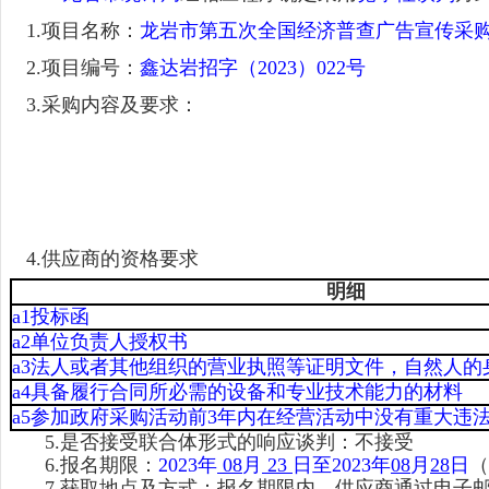
1.
项目名称：
龙岩市第五次全国经济普查广告宣传采
2.
项目编号：
鑫达岩招字（
2023
）
022
号
3.
采购内容及要求：
4.
供应商的资格要求
明细
a1
投标函
a2
单位负责人授权书
a3
法人或者其他组织的营业执照等证明文件，自然人的
a4
具备履行合同所必需的设备和专业技术能力的材料
a5
参加政府采购活动前
3
年内在经营活动中没有重大违
5.
是否接受联合体形式的响应谈判：不接受
6.
报名期限
：
2023
年
08
月
23
日至
2023
年
08
月
28
日
（
7.
获取地点及方式：报名期限内，供应商通过电子