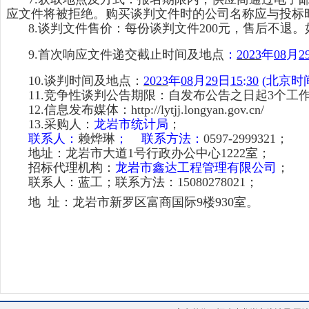
应文件将被拒绝。购买谈判文件时的公司名称应与投标
8.
谈判文件售价：每份谈判文件
200
元，售后不退。
9.
首次响应文件递交截止时间及地点
：
2023
年
08
月
2
10.
谈判时间及地点：
2023
年
08
月
29
日
15
:
30
(
北京时
11.
竞争性谈判公告期限：自发布公告之日起
3
个工
12.
信息发布媒体：
http://lytjj.longyan.gov.cn/
13.
采购人：
龙岩市统计局
；
联系人：
赖烨琳
；
联系方法：
0597-2999321
；
地址：龙岩市大道
1
号行政办公中心
1222
室；
招标代理机构：
龙岩市鑫达工程管理有限公司
；
联系人：蓝工；联系方法：
15080278021
；
地
址：
龙岩市新罗区富商国际
9
楼
930
室。