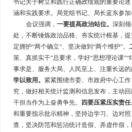
书记关于树立和践行正确政绩观的重要论述
涵和实践要求。局党组书记、局长蓝东参加
会议
强调
，
一要
提高政治站位。
深刻领
处，
不断锤炼政治品格、夯实统计根基，提
定拥护“两个确立”、坚决做到“两个维护”。
策、真抓实干”总要求，学好“思想理论课”
“
事求是、
服务大局、人民至上、注重长远的
学以致用
。
紧紧围绕
市
委、
市
政府中心工作
究，做好相关统计监测
和信息发布
，
主动回
干担当作为上奋勇争先。
四要压紧压实责任
和重要指示批示精神，
坚持边学习、边对照
查，坚决防范和惩治统计造假、弄虚作假，