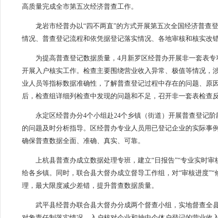
高质量完成全市第五次经济普查工作。
龙岩市经普办以“四不两直”的方式开展第五次全国经济普查登
情况、普查登记流程和依凭据登记落实情况、各地审核和核实改
为提高普查登记数据质量，4月新罗区经普办开展非一套表专项
开展入户核实工作。检查主要围绕营业收入异常、极值等情况，涉
业人员等指标数据准确性，了解普查登记过程中存在的问题、原
后，检查组详细列检查中发现的问题和不足，召开非一套表检查
永定区经普办分4个小组赴24个乡镇（街道）开展普查登记阶
的问题及时分析指导。区经普办专业人员用已登记企业的实际事
确保普查数据全面、准确、真实、可靠。
上杭县普查办成立数据处理专班，建立“日报告”“专业实时审
给各乡镇。同时，联合县大督办成立督导工作组，对“审核进度”“
理，最大限度减少差错，提升普查数据质量。
武平县经普办联合县大督办分成两个督查小组，实地督查全县1
对象责任制落实情况，入户核对企业和抽中个体户登记的营业收