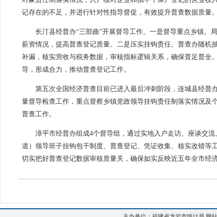
记存在的不足，并进行针对性指导督促，有效提升普查数据质量
长汀县经普办“三部曲”开展督导工作。一是督导重点乡镇。局
薪资情况，提高普查登记质量。二是压实挂钩责任。普查办随机
补漏，核实营收与税务数据，审核指标逻辑关系，确保普足普全
导，形成合力，推动普查登记工作。
第五次全国经济普查目前已进入最后冲刺阶段，连城县经普办会
量督导检查工作，重点督察乡镇党政领导挂钩责任制落实情况及
普查工作。
漳平市经普办组成4个督导组，通过实地入户走访、座谈交流、
道）领导班子挂钩包干制度、普查登记、凭证收集、核实改错等
切实把好普查登记数据审核质量关，确保如实反映近五年全市经