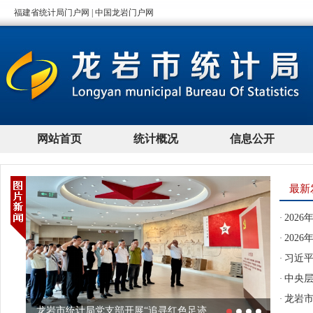
最新
202
·
202
·
习近平
·
中央层
·
龙岩市
·
龙岩市统计局党支部开展“追寻红色足迹 ...