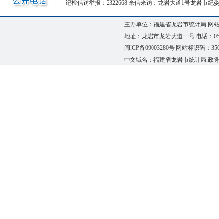
纪检信访举报：2322668 来信来访：龙岩大道1号龙岩市纪委驻市发改