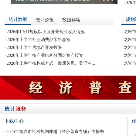
202
·
龙岩市第四次全国农业普查综合试点在汀举行
龙岩市统计局举办“迎六一”主题活动
长汀县“四农普”进党校：以统计之力护...
统计数据
规划
统计公报
数据解读
2026年1-5月规模以上服务业营业收入情况
龙岩市
·
·
2026年上半年社会消费品零售总额
龙岩市
·
·
2026年上半年房地产开发投资
龙岩市
·
·
2026年上半年按产业结构分固定资产投资
龙岩市
·
·
2026年上半年按构成方式、隶属关系、登记注...
龙岩市
·
·
下载中心
2025年龙岩市社科规划课题（经济普查专项）申报书
·