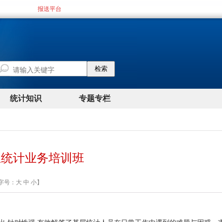
业统计业务培训班
【字号：
大
中
小
】