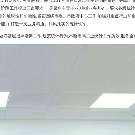
出,针对性强,有效解答了基层统计人员在日常工作中遇到的
难题与
困惑。
阶段工作提出三点要求:一是聚焦主责主业,狠抓业务基础
。
要求各级统计
测的敏锐性和前瞻性,紧密围绕市委、市政府中心工作,加强对重点行业
和
合能力,打造一支业务精通、作风扎实的统计铁军。
做好基层指导培训工作,
规范统计行为,不断提高工业统计工作质效,服务