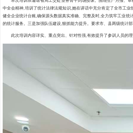
本次
培训班邀
请
省局工交处
业务骨干
到场授课
。
围绕
生产月报
、
审
中全会精神
,培训了统计法律法规知识,她
在讲话中充分肯定了全市工业统
健全
企业统计台账,确保源头数据真实准确、完整及时,全力筑牢工业统
的统计服务。三是加强队伍建设,狠抓能力提升。要求市、县两级统计部
此次培训内容详实、重点突出、针对性强,有效提升了参训人员的理