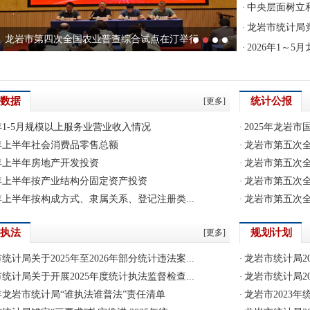
中央层面树立和
·
龙岩市统计局党
·
龙岩市第四次全国农业普查综合试点在汀举行
2026年1～
·
龙岩市统计局党支部开展“追寻红色足迹 ...
龙岩市统计局举办“迎六一”主题活动
长汀县“四农普”进党校：以统计之力护...
数据
统计公报
[更多]
6年1-5月规模以上服务业营业收入情况
2025年龙岩
·
6年上半年社会消费品零售总额
龙岩市第五次全
·
6年上半年房地产开发投资
龙岩市第五次全
·
6年上半年按产业结构分固定资产投资
龙岩市第五次全
·
6年上半年按构成方式、隶属关系、登记注册类...
龙岩市第五次全
·
执法
规划计划
[更多]
统计局关于2025年至2026年部分统计违法案...
龙岩市统计局20
·
统计局关于开展2025年度统计执法监督检查...
龙岩市统计局20
·
6年龙岩市统计局“谁执法谁普法”责任清单
龙岩市2023年
·