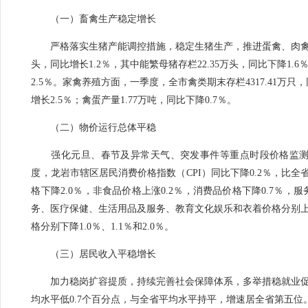
（一）畜禽生产稳定增长
严格落实生猪产能调控措施，稳定生猪生产，推进蛋禽、肉
头，同比增长1.2％，其中能繁母猪存栏22.35万头，同比下降1.6
2.5％。家禽养殖方面，一季度，全市禽类期末存栏4317.41万只，同
增长2.5％；禽蛋产量1.77万吨，同比下降0.7％。
（二）物价运行总体平稳
强化元旦、春节及异常天气、突发事件等重点时段价格监
度，龙岩市辖区居民消费价格指数（CPI）同比下降0.2％，比
格下降2.0％，非食品价格上涨0.2％，
消费品价格下降0.7％，
服
务、医疗保健、生活用品及服务、教育文化娱乐和衣着价格分别上涨11
格分别下降1.0％、1.1％和2.0％。
（三）居民收入平稳增长
加力稳岗扩容提质，持续完善社会保障体系，多举措稳就业促增
均水平低0.7个百分点，与全省平均水平持平，增速居全省第五位。