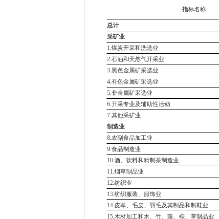
指标名称
总计
采矿业
1.煤炭开采和洗选业
2.石油和天然气开采业
3.黑色金属矿采选业
4.有色金属矿采选业
5.非金属矿采选业
6.开采专业及辅助性活动
7.其他采矿业
制造业
8.农副食品加工业
9.食品制造业
10.酒、饮料和精制茶制造业
11.烟草制品业
12.纺织业
13.纺织服装、服饰业
14.皮革、毛皮、羽毛及其制品和制鞋业
15.木材加工和木、竹、藤、棕、草制品业